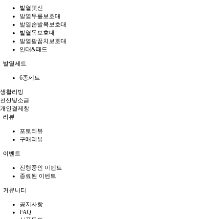
발열덧신
발열무릎보호대
발열손발목보호대
발열목보호대
발열팔꿈치보호대
안대&패드
발열세트
6종세트
생활리빙
천산빛소금
개인결제창
리뷰
포토리뷰
구매리뷰
이벤트
진행중인 이벤트
종료된 이벤트
커뮤니티
공지사항
FAQ