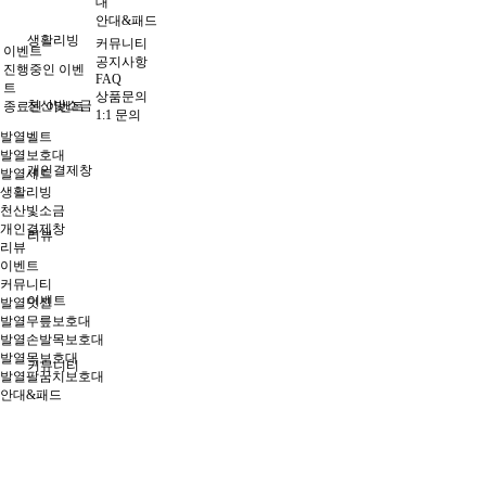
대
안대&패드
생활리빙
커뮤니티
이벤트
공지사항
진행중인 이벤
FAQ
트
상품문의
천산빛소금
종료된 이벤트
1:1 문의
발열벨트
발열보호대
개인결제창
발열세트
생활리빙
천산빛소금
개인결제창
리뷰
리뷰
이벤트
커뮤니티
이벤트
발열덧신
발열무릎보호대
발열손발목보호대
발열목보호대
커뮤니티
발열팔꿈치보호대
안대&패드