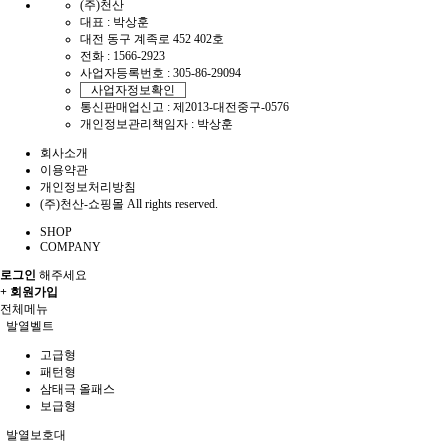
(주)천산
대표 : 박상훈
대전 동구 계족로 452 402호
전화 :
1566-2923
사업자등록번호 :
305-86-29094
사업자정보확인
통신판매업신고 :
제2013-대전중구-0576
개인정보관리책임자 : 박상훈
회사소개
이용약관
개인정보처리방침
(주)천산-쇼핑몰 All rights reserved.
SHOP
COMPANY
로그인
해주세요
+ 회원가입
전체메뉴
발열벨트
고급형
패턴형
삼태극 올패스
보급형
발열보호대