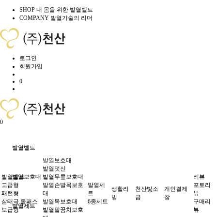
SHOP
내 몸을 위한 발열벨트
COMPANY
발열기술의 리더
로그인
회원가입
0
0
발열벨트
발열보호대
발열덧신
발열벨트
발열보호대
발열무릎보호대
리뷰
고급형
발열손발목보호
발열세
포토리
생활리
천산빛소
개인결제
패턴형
대
트
뷰
빙
금
창
삼태극 올패스
발열목보호대
6종세트
구매리
발열세트
보급형
발열팔꿈치보호
뷰