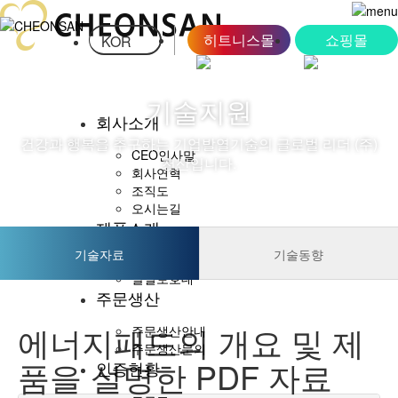
히트니스몰
쇼핑몰
KOR
기술지원
회사소개
건강과 행복을 추구하는 기업발열기술의 글로벌 리더 (주)
CEO인사말
천산입니다.
회사연혁
조직도
오시는길
제품소개
기술자료
기술동향
천산발열벨트
발열보호대
주문생산
에너지패드의 개요 및 제
주문생산안내
주문생산문의
품을 설명한 PDF 자료
인증현황