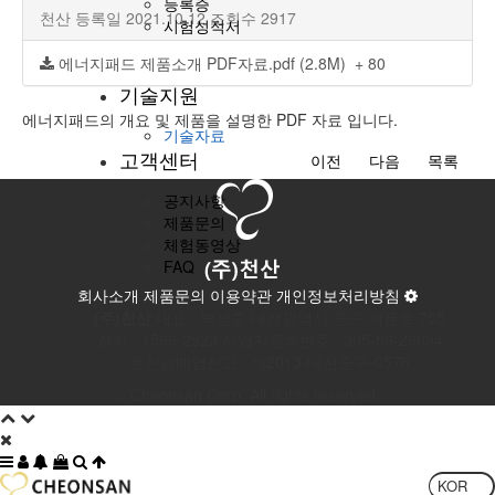
등록증
천산
등록일
2021.10.12
조회수 2917
시험성적서
영문등록증
에너지패드 제품소개 PDF자료.pdf (2.8M)
+ 80
영문시험성적서
기술지원
에너지패드의 개요 및 제품을 설명한 PDF 자료 입니다.
기술자료
고객센터
이전
다음
목록
공지사항
제품문의
체험동영상
FAQ
회사소개
제품문의
이용약관
개인정보처리방침
(주)천산
대표 : 박상훈
대전광역시 중구 계룡로 755
전화 :
1566-2923
사업자등록번호 :
305-86-29094
통신판매업신고 :
제2013-대전중구-0576
© Cheonsan Corp. All rights reserved.
KOR