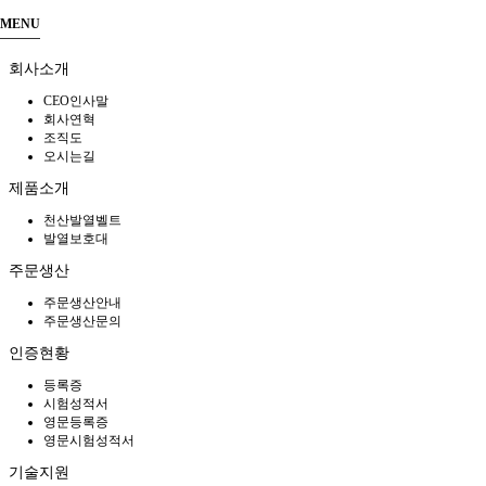
MENU
회사소개
CEO인사말
회사연혁
조직도
오시는길
제품소개
천산발열벨트
발열보호대
주문생산
주문생산안내
주문생산문의
인증현황
등록증
시험성적서
영문등록증
영문시험성적서
기술지원