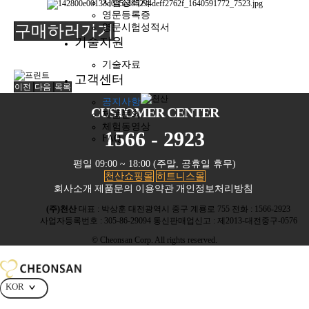
시험성적서
영문등록증
구매하러가기
영문시험성적서
기술지원
기술자료
고객센터
이전
다음
목록
공지사항
CUSTOMER CENTER
제품문의
체험동영상
1566 - 2923
FAQ
평일 09:00 ~ 18:00 (주말, 공휴일 휴무)
천산쇼핑몰
히트니스몰
회사소개
제품문의
이용약관
개인정보처리방침
(주)천산
대표 : 박상훈
대전광역시 중구 계룡로 755
전화 :
1566-2923
사업자등록번호 :
305-86-29094
통신판매업신고 :
제2013-대전중구-0576
© Cheonsan Corp. All rights reserved.
KOR