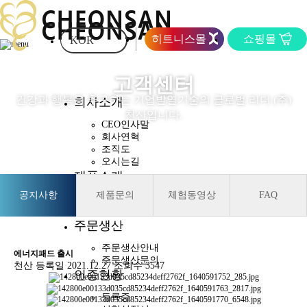
히트니스몰
쇼핑몰
KOR
고객센터
건강과 행복을 추구하는 기업발열기술의 글로벌 리더 (주)
회사소개
천산입니다.
CEO인사말
회사연혁
조직도
오시는길
제품소개
공지사항
제품문의
체험동영상
FAQ
천산발열벨트
발열보호대
주문생산
주문생산안내
에너지패드 출시
주문생산문의
천산
등록일
2021.12.27
조회수 3547
인증현황
등록증